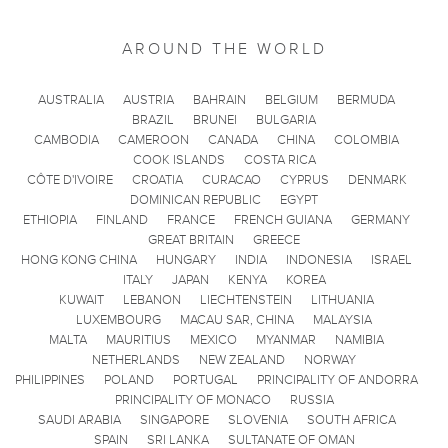
AROUND THE WORLD
AUSTRALIA
AUSTRIA
BAHRAIN
BELGIUM
BERMUDA
BRAZIL
BRUNEI
BULGARIA
CAMBODIA
CAMEROON
CANADA
CHINA
COLOMBIA
COOK ISLANDS
COSTA RICA
CÔTE D'IVOIRE
CROATIA
CURACAO
CYPRUS
DENMARK
DOMINICAN REPUBLIC
EGYPT
ETHIOPIA
FINLAND
FRANCE
FRENCH GUIANA
GERMANY
GREAT BRITAIN
GREECE
HONG KONG CHINA
HUNGARY
INDIA
INDONESIA
ISRAEL
ITALY
JAPAN
KENYA
KOREA
KUWAIT
LEBANON
LIECHTENSTEIN
LITHUANIA
LUXEMBOURG
MACAU SAR, CHINA
MALAYSIA
MALTA
MAURITIUS
MEXICO
MYANMAR
NAMIBIA
NETHERLANDS
NEW ZEALAND
NORWAY
PHILIPPINES
POLAND
PORTUGAL
PRINCIPALITY OF ANDORRA
PRINCIPALITY OF MONACO
RUSSIA
SAUDI ARABIA
SINGAPORE
SLOVENIA
SOUTH AFRICA
SPAIN
SRI LANKA
SULTANATE OF OMAN