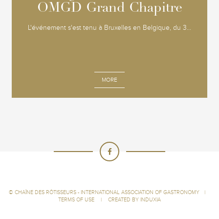
OMGD Grand Chapitre
OMGD Grand Chapitre
L'événement s'est tenu à Bruxelles en Belgique, du 3...
MORE
©
CHAÎNE DES RÔTISSEURS - INTERNATIONAL ASSOCIATION OF GASTRONOMY
|
TERMS OF USE
|
CREATED BY INDUXIA