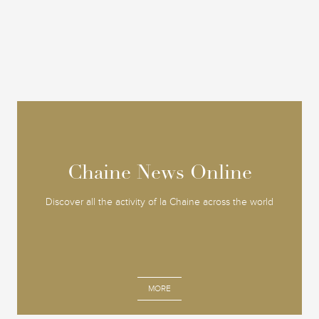
Chaine News Online
Chaine News Online
Discover all the activity of la Chaine across the world
MORE