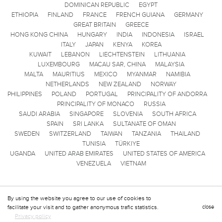
DOMINICAN REPUBLIC
EGYPT
ETHIOPIA
FINLAND
FRANCE
FRENCH GUIANA
GERMANY
GREAT BRITAIN
GREECE
HONG KONG CHINA
HUNGARY
INDIA
INDONESIA
ISRAEL
ITALY
JAPAN
KENYA
KOREA
KUWAIT
LEBANON
LIECHTENSTEIN
LITHUANIA
LUXEMBOURG
MACAU SAR, CHINA
MALAYSIA
MALTA
MAURITIUS
MEXICO
MYANMAR
NAMIBIA
NETHERLANDS
NEW ZEALAND
NORWAY
PHILIPPINES
POLAND
PORTUGAL
PRINCIPALITY OF ANDORRA
PRINCIPALITY OF MONACO
RUSSIA
SAUDI ARABIA
SINGAPORE
SLOVENIA
SOUTH AFRICA
SPAIN
SRI LANKA
SULTANATE OF OMAN
SWEDEN
SWITZERLAND
TAIWAN
TANZANIA
THAILAND
TUNISIA
TÜRKIYE
UGANDA
UNITED ARAB EMIRATES
UNITED STATES OF AMERICA
VENEZUELA
VIETNAM
By using the website you agree to our use of cookies to
facilitate your visit and to gather anonymous trafic statistics.
close
Privacy policy