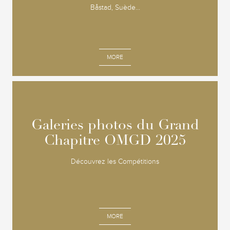
Båstad, Suède...
MORE
Galeries photos du Grand
Galeries photos du Grand
Chapitre OMGD 2025
Chapitre OMGD 2025
Découvrez les Compétitions
MORE