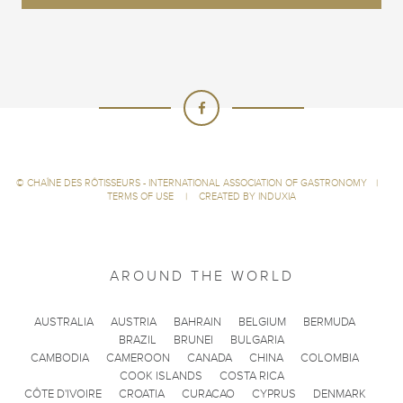
©
CHAÎNE DES RÔTISSEURS - INTERNATIONAL ASSOCIATION OF GASTRONOMY
|
TERMS OF USE
|
CREATED BY INDUXIA
AROUND THE WORLD
AUSTRALIA
AUSTRIA
BAHRAIN
BELGIUM
BERMUDA
BRAZIL
BRUNEI
BULGARIA
CAMBODIA
CAMEROON
CANADA
CHINA
COLOMBIA
COOK ISLANDS
COSTA RICA
CÔTE D'IVOIRE
CROATIA
CURACAO
CYPRUS
DENMARK