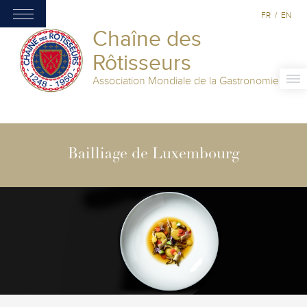
FR
/
EN
Chaîne des
Rôtisseurs
Association Mondiale de la Gastronomie
Bailliage de Luxembourg