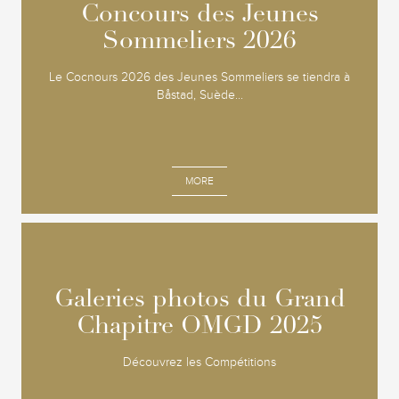
Concours des Jeunes
Concours des Jeunes
Sommeliers 2026
Sommeliers 2026
Le Cocnours 2026 des Jeunes Sommeliers se tiendra à
Båstad, Suède...
MORE
Galeries photos du Grand
Galeries photos du Grand
Chapitre OMGD 2025
Chapitre OMGD 2025
Découvrez les Compétitions