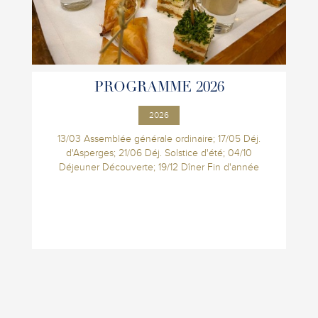
PROGRAMME 2026
2026
13/03 Assemblée générale ordinaire; 17/05 Déj.
d'Asperges; 21/06 Déj. Solstice d'été; 04/10
Déjeuner Découverte; 19/12 Dîner Fin d'année