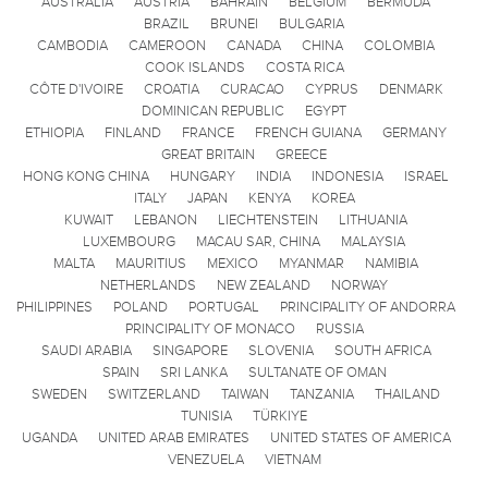
AUSTRALIA
AUSTRIA
BAHRAIN
BELGIUM
BERMUDA
BRAZIL
BRUNEI
BULGARIA
CAMBODIA
CAMEROON
CANADA
CHINA
COLOMBIA
COOK ISLANDS
COSTA RICA
CÔTE D'IVOIRE
CROATIA
CURACAO
CYPRUS
DENMARK
DOMINICAN REPUBLIC
EGYPT
ETHIOPIA
FINLAND
FRANCE
FRENCH GUIANA
GERMANY
GREAT BRITAIN
GREECE
HONG KONG CHINA
HUNGARY
INDIA
INDONESIA
ISRAEL
ITALY
JAPAN
KENYA
KOREA
KUWAIT
LEBANON
LIECHTENSTEIN
LITHUANIA
LUXEMBOURG
MACAU SAR, CHINA
MALAYSIA
MALTA
MAURITIUS
MEXICO
MYANMAR
NAMIBIA
NETHERLANDS
NEW ZEALAND
NORWAY
PHILIPPINES
POLAND
PORTUGAL
PRINCIPALITY OF ANDORRA
PRINCIPALITY OF MONACO
RUSSIA
SAUDI ARABIA
SINGAPORE
SLOVENIA
SOUTH AFRICA
SPAIN
SRI LANKA
SULTANATE OF OMAN
SWEDEN
SWITZERLAND
TAIWAN
TANZANIA
THAILAND
TUNISIA
TÜRKIYE
UGANDA
UNITED ARAB EMIRATES
UNITED STATES OF AMERICA
VENEZUELA
VIETNAM