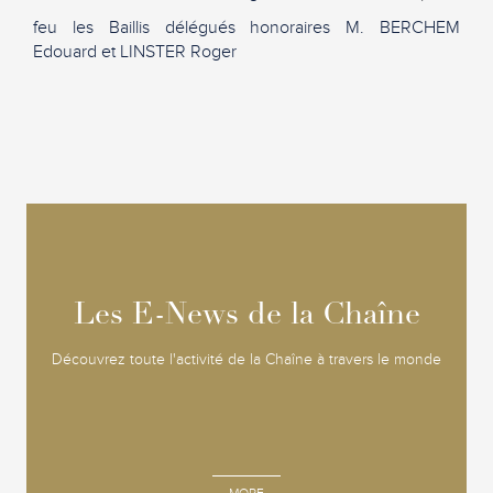
feu les Baillis délégués honoraires M. BERCHEM
Edouard et LINSTER Roger
Les E-News de la Chaîne
Les E-News de la Chaîne
Découvrez toute l'activité de la Chaîne à travers le monde
MORE