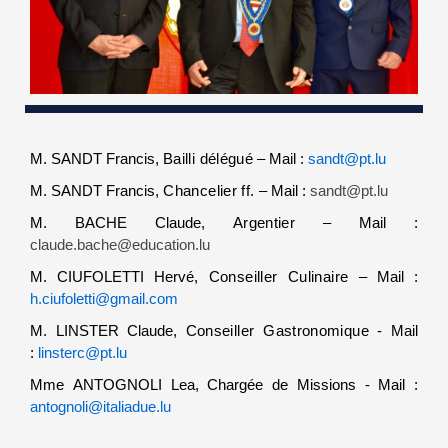
M. SANDT Francis,
Bailli délégué
– Mail :
sandt@pt.lu
M. SANDT Francis,
Chancelier ff.
– Mail :
sandt@pt.lu
M. BACHE Claude,
Argentier
– Mail :
claude.bache@education.lu
M. CIUFOLETTI Hervé,
Conseiller Culinaire
– Mail :
h.ciufoletti@gmail.com
M. LINSTER Claude,
Conseiller Gastronomique
- Mail
:
linsterc@pt.lu
Mme ANTOGNOLI Lea, Chargée de Missions - Mail :
antognoli@italiadue.lu