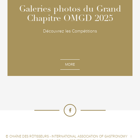
Galeries photos du Grand
Galeries photos du Grand
Chapitre OMGD 2025
Chapitre OMGD 2025
Découvrez les Compétitions
MORE
©
CHAÎNE DES RÔTISSEURS - INTERNATIONAL ASSOCIATION OF GASTRONOMY
|