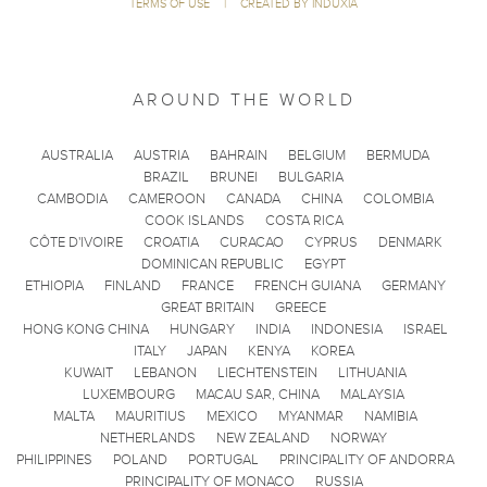
TERMS OF USE
|
CREATED BY INDUXIA
AROUND THE WORLD
AUSTRALIA
AUSTRIA
BAHRAIN
BELGIUM
BERMUDA
BRAZIL
BRUNEI
BULGARIA
CAMBODIA
CAMEROON
CANADA
CHINA
COLOMBIA
COOK ISLANDS
COSTA RICA
CÔTE D'IVOIRE
CROATIA
CURACAO
CYPRUS
DENMARK
DOMINICAN REPUBLIC
EGYPT
ETHIOPIA
FINLAND
FRANCE
FRENCH GUIANA
GERMANY
GREAT BRITAIN
GREECE
HONG KONG CHINA
HUNGARY
INDIA
INDONESIA
ISRAEL
ITALY
JAPAN
KENYA
KOREA
KUWAIT
LEBANON
LIECHTENSTEIN
LITHUANIA
LUXEMBOURG
MACAU SAR, CHINA
MALAYSIA
MALTA
MAURITIUS
MEXICO
MYANMAR
NAMIBIA
NETHERLANDS
NEW ZEALAND
NORWAY
PHILIPPINES
POLAND
PORTUGAL
PRINCIPALITY OF ANDORRA
PRINCIPALITY OF MONACO
RUSSIA