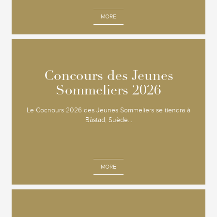
MORE
Concours des Jeunes
Concours des Jeunes
Sommeliers 2026
Sommeliers 2026
Le Cocnours 2026 des Jeunes Sommeliers se tiendra à
Båstad, Suède...
MORE