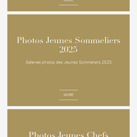
Photos Jeunes Sommeliers
Photos Jeunes Sommeliers
2025
2025
Galeries photos des Jeunes Sommeliers 2025
MORE
Photos Jeunes Chefs
Photos Jeunes Chefs